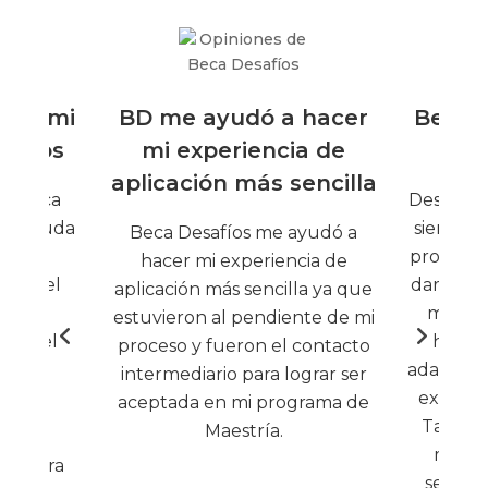
nte mi
BD me ayudó a hacer
Beca 
tudios
mi experiencia de
me
aplicación más sencilla
de Beca
Desde el 
ran ayuda
siempre 
Beca Desafíos me ayudó a
to de
proceso 
hacer mi experiencia de
jero: el
darme co
aplicación más sencilla ya que
OS te
mi lle
estuvieron al pendiente de mi
odo el
hago m
proceso y fueron el contacto
n a la
adaptarm
intermediario para lograr ser
terés.
experien
aceptada en mi programa de
También
Maestría.
mis e
jos para
seguimi