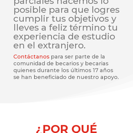
parciales hacemos lo
posible para que logres
cumplir tus objetivos y
lleves a feliz término tu
experiencia de estudio
en el extranjero.
Contáctanos
para ser parte de la
comunidad de becarios y becarias
quienes durante los últimos 17 años
se han beneficiado de nuestro apoyo.
Somos tu mejor recurso para estudiar en el extranjero
¿POR QUÉ