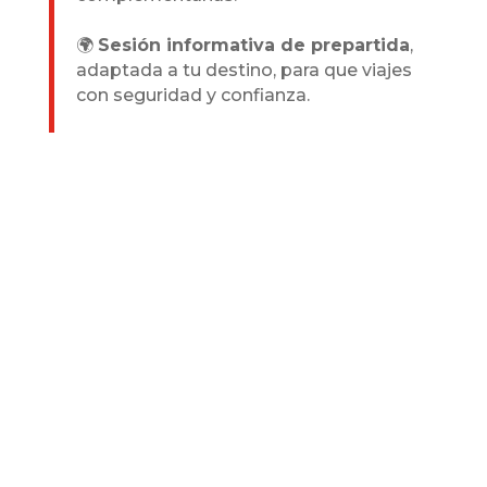
🌍
Sesión informativa de prepartida
,
adaptada a tu destino, para que viajes
con seguridad y confianza.
Tu camino con Beca
Desafíos
Un proceso personalizado
sencillo y ágil, para estudiar en
el extranjero con apoyo
financiero