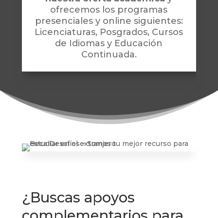
ofrecemos los programas
presenciales y online siguientes:
Licenciaturas, Posgrados, Cursos
de Idiomas y Educación
Continuada.
Somos tu mejor recurso para estudiar en el extranjero
¿Buscas apoyos
complementarios para