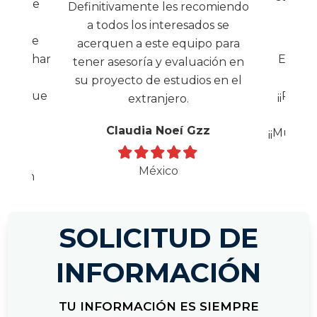
 país de
Definitivamente les recomiendo
mo
a todos los interesados se
ara que
acerquen a este equipo para
provechar
Ellos 
tener asesoría y evaluación en
iencia
su proyecto de estudios en el
tural que
¡¡Reco
extranjero.
Claudia Noeí Gzz
¡¡Muchas
o para
México
esté en
 listos a
ltas.
SOLICITUD DE
aliado
miendo
INFORMACIÓN
íaz
TU INFORMACIÓN ES SIEMPRE